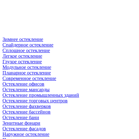
Зимнее остекление
Спайдерное остекление
Сплошное остекление
Легкое остекление
Глухое остекление
Модульное остекление
Планарное остекление
Современное остекление
Остекление офисов
Остекление мансарды
Остекление промышленных зданий
Остекление торговых центров
Остекление фахверков
Остекление бассейнов
Остекление бани
Зенитные фонари
Остекление фасадов
Наружное остекление