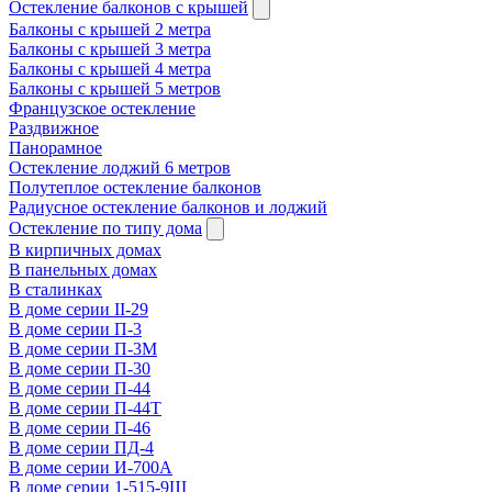
Остекление балконов с крышей
Балконы с крышей 2 метра
Балконы с крышей 3 метра
Балконы с крышей 4 метра
Балконы с крышей 5 метров
Французское остекление
Раздвижное
Панорамное
Остекление лоджий 6 метров
Полутеплое остекление балконов
Радиусное остекление балконов и лоджий
Остекление по типу дома
В кирпичных домах
В панельных домах
В сталинках
В доме серии II-29
В доме серии П-3
В доме серии П-3М
В доме серии П-30
В доме серии П-44
В доме серии П-44Т
В доме серии П-46
В доме серии ПД-4
В доме серии И-700А
В доме серии 1-515-9Ш