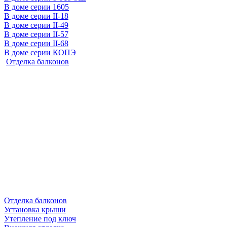
В доме серии 1605
В доме серии II-18
В доме серии II-49
В доме серии II-57
В доме серии II-68
В доме серии КОПЭ
Отделка балконов
Отделка балконов
Установка крыши
Утепление под ключ