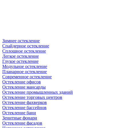
Зимнее остекление
Спайдерное остекление
Сплошное остекление
Легкое остекление
Глухое остекление
Модульное остекление
Планарное остекление
Современное остекление
Остекление офисов
Остекление мансарды
Остекление промышленных зданий
Остекление торговых центров
Остекление фахверков
Остекление бассейнов
Остекление бани
Зенитные фонари
Остекление фасадов