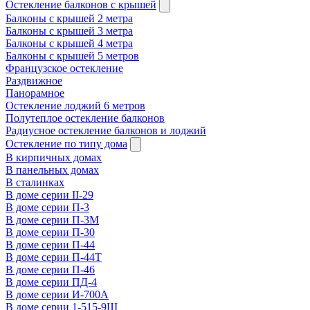
Остекление балконов с крышей
Балконы с крышей 2 метра
Балконы с крышей 3 метра
Балконы с крышей 4 метра
Балконы с крышей 5 метров
Французское остекление
Раздвижное
Панорамное
Остекление лоджий 6 метров
Полутеплое остекление балконов
Радиусное остекление балконов и лоджий
Остекление по типу дома
В кирпичных домах
В панельных домах
В сталинках
В доме серии II-29
В доме серии П-3
В доме серии П-3М
В доме серии П-30
В доме серии П-44
В доме серии П-44Т
В доме серии П-46
В доме серии ПД-4
В доме серии И-700А
В доме серии 1-515-9Ш