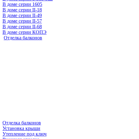
В доме серии 1605
В доме серии II-18
В доме серии II-49
В доме серии II-57
В доме серии II-68
В доме серии КОПЭ
Отделка балконов
Отделка балконов
Установка крыши
Утепление под ключ