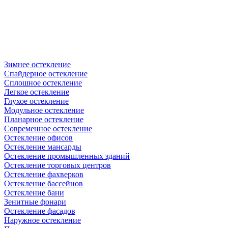
Зимнее остекление
Спайдерное остекление
Сплошное остекление
Легкое остекление
Глухое остекление
Модульное остекление
Планарное остекление
Современное остекление
Остекление офисов
Остекление мансарды
Остекление промышленных зданий
Остекление торговых центров
Остекление фахверков
Остекление бассейнов
Остекление бани
Зенитные фонари
Остекление фасадов
Наружное остекление