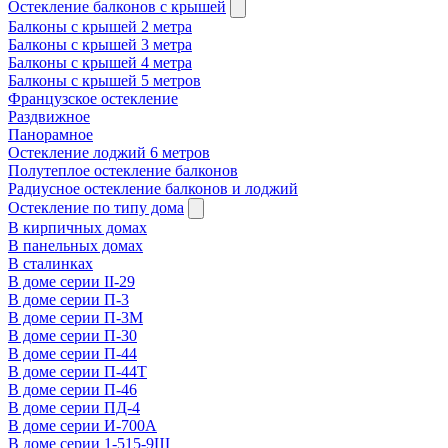
Остекление балконов с крышей
Балконы с крышей 2 метра
Балконы с крышей 3 метра
Балконы с крышей 4 метра
Балконы с крышей 5 метров
Французское остекление
Раздвижное
Панорамное
Остекление лоджий 6 метров
Полутеплое остекление балконов
Радиусное остекление балконов и лоджий
Остекление по типу дома
В кирпичных домах
В панельных домах
В сталинках
В доме серии II-29
В доме серии П-3
В доме серии П-3М
В доме серии П-30
В доме серии П-44
В доме серии П-44Т
В доме серии П-46
В доме серии ПД-4
В доме серии И-700А
В доме серии 1-515-9Ш