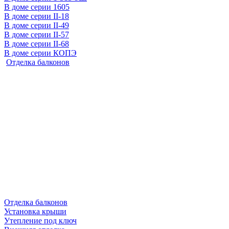
В доме серии 1605
В доме серии II-18
В доме серии II-49
В доме серии II-57
В доме серии II-68
В доме серии КОПЭ
Отделка балконов
Отделка балконов
Установка крыши
Утепление под ключ