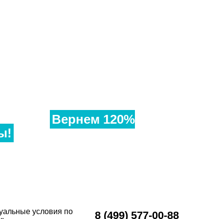
ли
евле?
Вернем 120%
ы!
и аналогичные окна в другом месте,
чем у нас, предоставьте договор и
ставим Вам супер-скидку!
уальные условия по
8 (499) 577-00-88