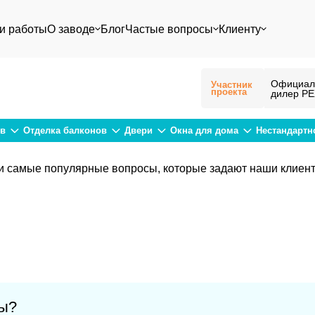
и работы
О заводе
Блог
Частые вопросы
Клиенту
Официал
Участник
проекта
дилер Р
ов
Отделка балконов
Двери
Окна для дома
Нестандартн
и самые популярные вопросы, которые задают наши клиенты
ры?