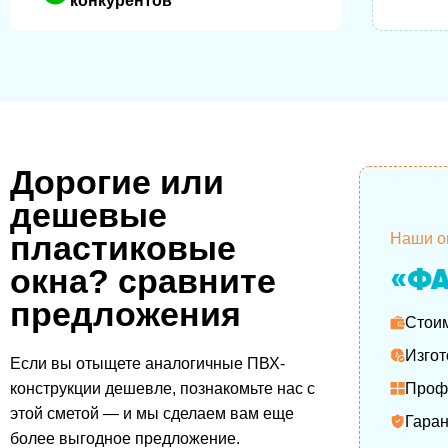
конкурентов
Дорогие или
дешевые
пластиковые
Наши о
«ФА
окна? сравните
предложения
Стои
Изго
Если вы отыщете аналогичные ПВХ-
конструкции дешевле, познакомьте нас с
Проф
этой сметой — и мы сделаем вам еще
Гара
более выгодное предложение.