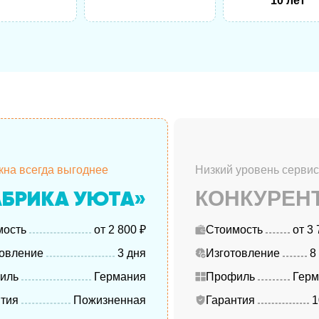
10 лет
кна всегда выгоднее
Низкий уровень серви
БРИКА УЮТА»
КОНКУРЕН
мость
от 2 800 ₽
Стоимость
от 3 
товление
3 дня
Изготовление
8
иль
Германия
Профиль
Герм
нтия
Пожизненная
Гарантия
1