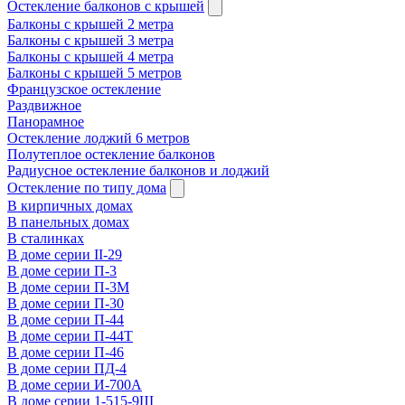
Остекление балконов с крышей
Балконы с крышей 2 метра
Балконы с крышей 3 метра
Балконы с крышей 4 метра
Балконы с крышей 5 метров
Французское остекление
Раздвижное
Панорамное
Остекление лоджий 6 метров
Полутеплое остекление балконов
Радиусное остекление балконов и лоджий
Остекление по типу дома
В кирпичных домах
В панельных домах
В сталинках
В доме серии II-29
В доме серии П-3
В доме серии П-3М
В доме серии П-30
В доме серии П-44
В доме серии П-44Т
В доме серии П-46
В доме серии ПД-4
В доме серии И-700А
В доме серии 1-515-9Ш