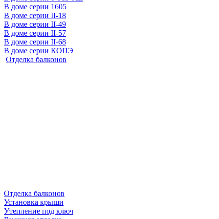
В доме серии 1605
В доме серии II-18
В доме серии II-49
В доме серии II-57
В доме серии II-68
В доме серии КОПЭ
Отделка балконов
Отделка балконов
Установка крыши
Утепление под ключ