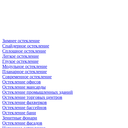
Зимнее остекление
Спайдерное остекление
Сплошное остекление
Легкое остекление
Глухое остекление
Модульное остекление
Планарное остекление
Современное остекление
Остекление офисов
Остекление мансарды
Остекление промышленных зданий
Остекление торговых центров
Остекление фахверков
Остекление бассейнов
Остекление бани
Зенитные фонари
Остекление фасадов