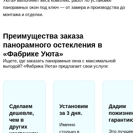
Уюта» выполняет весь комплекс работ по установке
панорамных окон под ключ — от замера и производства до
монтажа и отделки.
Преимущества заказа
панорамного остекления в
«Фабрике Уюта»
Ищете, где заказать панорамные окна с максимальной
выгодой? «Фабрика Уюта» предлагает свои услуги:
Сделаем
Установим
Дадим
дешевле,
за 3 дня.
пожизне
чем в
гарантию
Именно
других
Это лучше
столько в