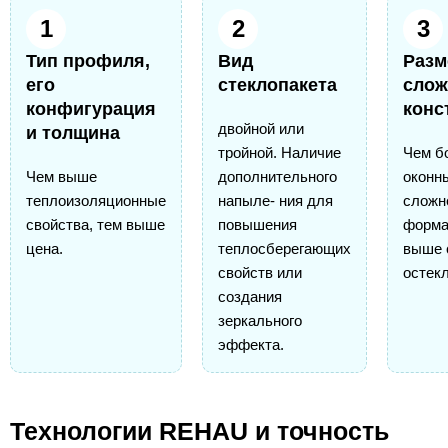
1
2
3
Тип профиля,
Вид
Разм
его
стеклопакета
слож
конфигурация
конс
двойной или
и толщина
тройной. Наличие
Чем б
Чем выше
дополнительного
оконн
теплоизоляционные
напыле- ния для
сложн
свойства, тем выше
повышения
форма
цена.
теплосберегающих
выше 
свойств или
остек
создания
зеркального
эффекта.
Технологии REHAU и точность