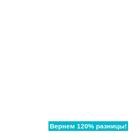
Нашли
дешевле?
Вернем 120% разницы!
Если наши аналогичные окна в другом месте,