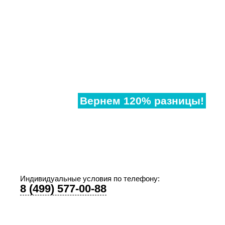
Нашли
дешевле?
Вернем 120% разницы!
Если наши аналогичные окна в другом месте,
дешевле чем у нас, предоставьте договор и мы
предоставим Вам супер-скидку!
Индивидуальные условия по телефону:
8 (499) 577-00-88