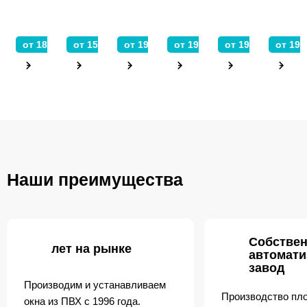
от 18 800 ₽
от 15 200 ₽
от 19 400 ₽
от 19 000 ₽
от 19 840 ₽
от 19 
Наши преимущества
Собстве
лет на рынке
автомат
завод
Производим и устанавливаем
Производство пл
окна из ПВХ с 1996 года.