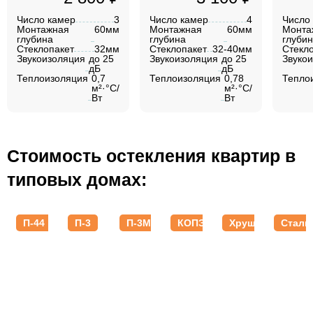
Число камер
3
Число камер
4
Число
Монтажная
60мм
Монтажная
60мм
Монта
глубина
глубина
глуби
Стеклопакет
32мм
Стеклопакет
32-40мм
Стекл
Звукоизоляция
до 25
Звукоизоляция
до 25
Звуко
дБ
дБ
Теплоизоляция
0,7
Теплоизоляция
0,78
Тепло
м²·°C/
м²·°C/
Вт
Вт
Стоимость остекления квартир в
типовых домах:
П-44
П-3
П-3М
КОПЭ
Хрущевки
Стали