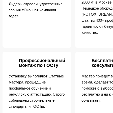
2000 м² в Москве
Лидеры отрасли, удостоенные
Немецкое оборуд
звания «Оконная компания
(ROTOX, URBAN,
года».
штат из 400+ пр
гарантируют безу
качество.
Профессиональный
Бесплатн
монтаж по ГОСТу
консульт
Установку выполняют штатные
Мастер приедет в
мастера, прошедшие
время, сделает т
профильное обучение и
поможет с выборо
регулярную аттестацию. Строго
бесплатно и ни к 
соблюдаем строительные
обязывает.
стандарты и ГОСТы.