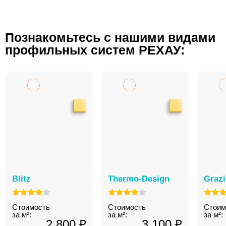
Познакомьтесь с нашими видами
профильных систем РЕХАУ:
Blitz
Thermo-Design
Graz
Стоимость
Стоимость
Стоим
за м²:
за м²:
за м²:
2 800 ₽
3 100 ₽