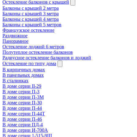
Остекление балконов с крышей
Балконы с крышей 2 метра
Балконы с крышей 3 метра
Балконы с крышей 4 метра
Балконы с крышей 5 метров
Французское остекление
Раздвижное
Панорамное
Остекление лоджий 6 метров
Полутеплое остекление балконов
Радиусное остекление балконов и лоджий
Остекление по типу дома
В кирпичных домах
В панельных домах
В сталинках
В доме серии II-29
В доме серии П-3
В доме серии П-3М
В доме серии П-30
В доме серии П-44
В доме серии П-44Т
В доме серии П-46
В доме серии ПД-4
В доме серии И-700А
В доме серии 1-515-9Ш