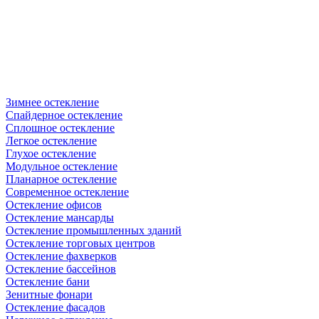
Зимнее остекление
Спайдерное остекление
Сплошное остекление
Легкое остекление
Глухое остекление
Модульное остекление
Планарное остекление
Современное остекление
Остекление офисов
Остекление мансарды
Остекление промышленных зданий
Остекление торговых центров
Остекление фахверков
Остекление бассейнов
Остекление бани
Зенитные фонари
Остекление фасадов