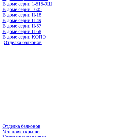
В доме серии 1-515-9Ш
В доме серии 1605
В доме серии II-18
В доме серии II-49
В доме серии II-57
В доме серии II-68
В доме серии КОПЭ
Отделка балконов
Отделка балконов
Установка крыши