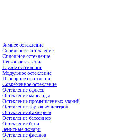
Зимнее остекление
Спайдерное остекление
Сплошное остекление
Легкое остекление
Глухое остекление
Модульное остекление
Планарное остекление
Современное остекление
Остекление офисов
Остекление мансарды
Остекление промышленных зданий
Остекление торговых центров
Остекление фахверков
Остекление бассейнов
Остекление бани
Зенитные фонари
Остекление фасадов